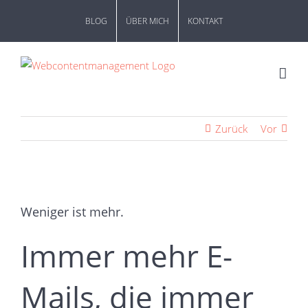
Zum
BLOG
ÜBER MICH
KONTAKT
Inhalt
springen
Zurück
Vor
Zeige
grösseres
Weniger ist mehr.
Bild
Immer mehr E-
Mails, die immer