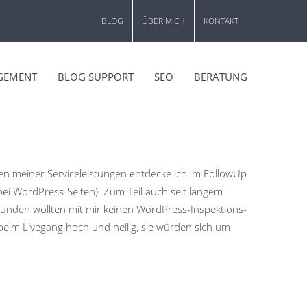
BLOG
ÜBER MICH
KONTAKT
GEMENT
BLOG SUPPORT
SEO
BERATUNG
en meiner Serviceleistungen entdecke ich im FollowUp
m bei WordPress-Seiten). Zum Teil auch seit langem
 Kunden wollten mit mir keinen WordPress-Inspektions-
eim Livegang hoch und heilig, sie würden sich um