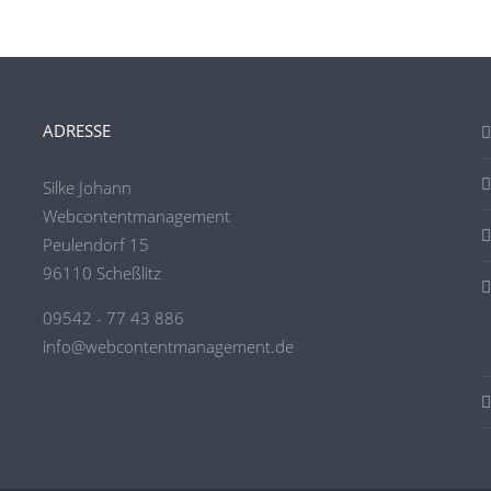
ADRESSE
Silke Johann
Webcontentmanagement
Peulendorf 15
96110 Scheßlitz
09542 - 77 43 886
info@webcontentmanagement.de