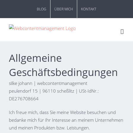
Zum
BLOG
ÜBER MICH
KONTAKT
Inhalt
springen
Allgemeine
Geschäftsbedingungen
silke johann | webcontentmanagement
peulendorf 15 | 96110 scheßlitz | USt-IdNr.:
DE276708664
Ich freue mich, dass Sie meine Website besuchen und
bedanke mich für Ihr Interesse an meinem Unternehmen
und meinen Produkten bzw. Leistungen.