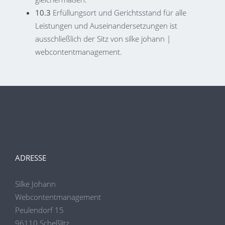
10.3
Erfüllungsort und Gerichtsstand für alle
Leistungen und Auseinandersetzungen ist
ausschließlich der Sitz von silke johann |
webcontentmanagement.
ADRESSE
Silke Johann
Webcontentmanagement
Peulendorf 15
96110 Scheßlitz