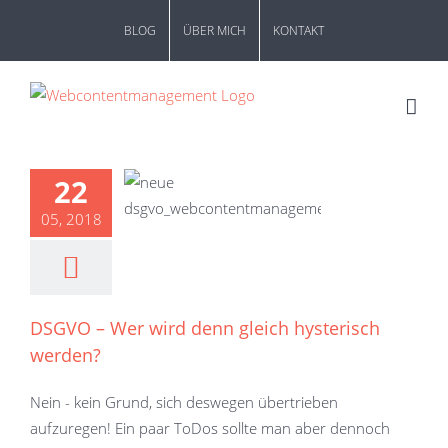
Zum
BLOG
ÜBER MICH
KONTAKT
Inhalt
springen
22
05, 2018
DSGVO – Wer wird denn gleich hysterisch
werden?
Nein - kein Grund, sich deswegen übertrieben
aufzuregen! Ein paar ToDos sollte man aber dennoch