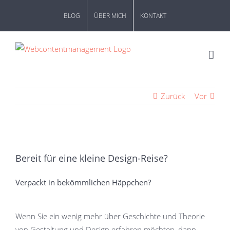
Zum
BLOG
ÜBER MICH
KONTAKT
Inhalt
springen
Zurück
Vor
Zeige
grösseres
Bereit für eine kleine Design-Reise?
Bild
Verpackt in bekömmlichen Häppchen?
Wenn Sie ein wenig mehr über Geschichte und Theorie
von Gestaltung und Design erfahren möchten, dann