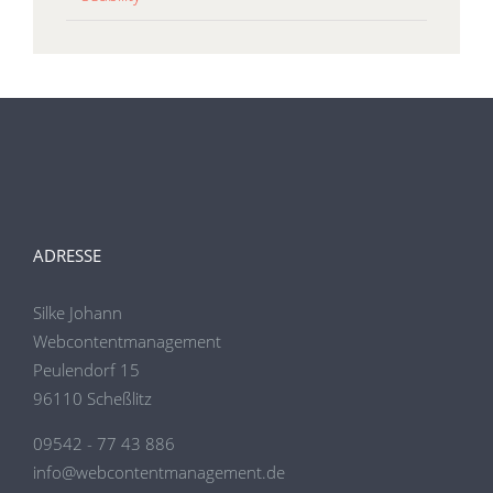
ADRESSE
Silke Johann
Webcontentmanagement
Peulendorf 15
96110 Scheßlitz
09542 - 77 43 886
info@webcontentmanagement.de